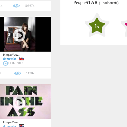
People
STAR
(1 hodnotenie)
1x
10667x
Https://ww...
domcuska
11.02.2017
1x
1128x
Https://ww...
domcuska