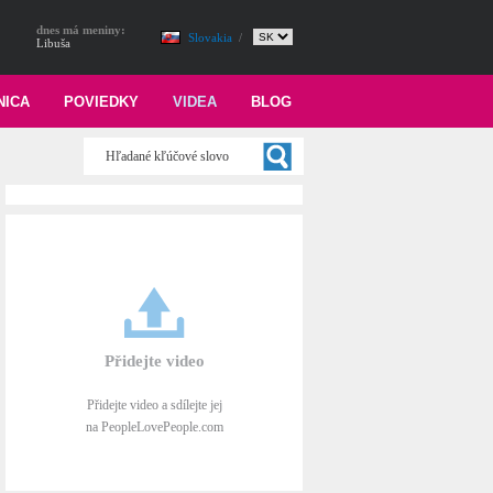
dnes má meniny:
Slovakia
/
Libuša
NICA
POVIEDKY
VIDEA
BLOG
Přidejte video
Přidejte video a sdílejte jej
na PeopleLovePeople.com