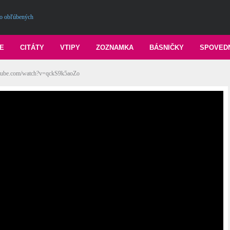
o obľúbených
E
CITÁTY
VTIPY
ZOZNAMKA
BÁSNIČKY
SPOVED
tube.com/watch?v=qckS9k5aoZo