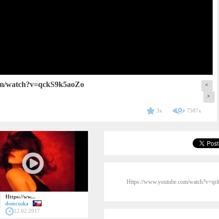
om/watch?v=qckS9k5aoZo
<
>
3x
7587x
Https://www.youtube.com/watch?v=q
Https://ww...
domcuska
12.02.2017