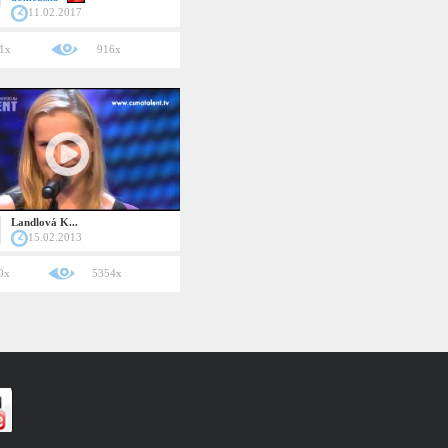
11.02.2017
1x
916x
Landlová K...
15.02.2013
0x
5354x