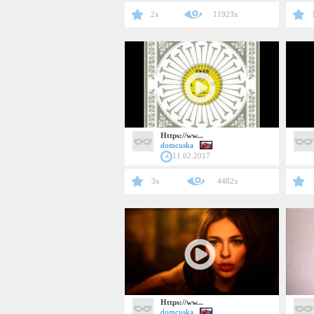
2x
11923x
Https://ww...
domcuska
11.02.2017
3x
4482x
Https://ww...
domcuska