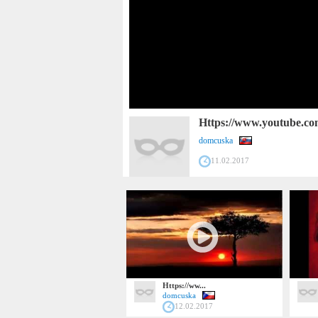
Https://www.youtube.c
domcuska
11.02.2017
Https://ww...
domcuska
12.02.2017