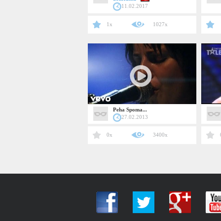
11.02.2017
1x
1027x
Peha Spoma...
27.02.2013
0x
3400x