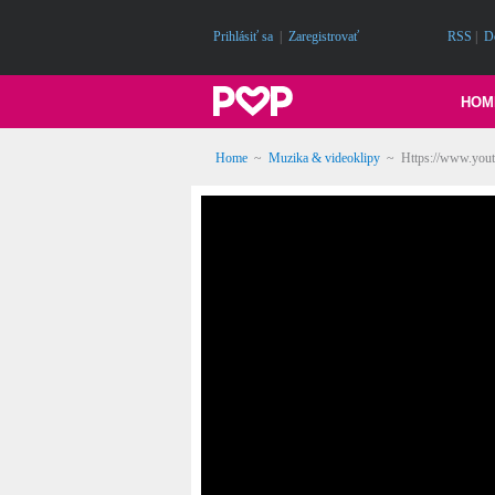
Prihlásiť sa
|
Zaregistrovať
RSS
|
D
HOM
Home
~
Muzika & videoklipy
~
Https://www.you