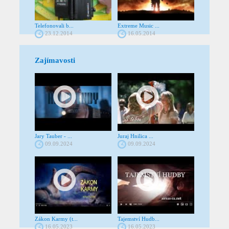
Telefonovali b...
Extreme Music ...
23.12.2014
16.05.2014
Zajímavosti
Jary Tauber - ...
Juraj Hnilica ...
09.09.2024
09.09.2024
Zákon Karmy (t...
Tajemství Hudb...
16.05.2023
16.05.2023