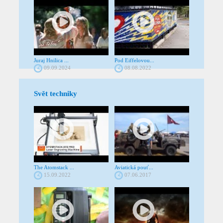
Juraj Hnilica ...
Pod Eiffelovou...
09.09.2024
08.08.2022
Svět techniky
The Atomstack ...
Aviatická pouť...
15.09.2022
07.06.2017