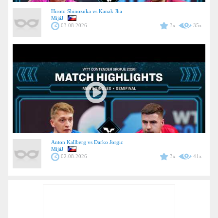
Hiroto Shinozuka vs Kanak Jha
MijáJ
03.08.2026
3x
35x
Anton Kallberg vs Darko Jorgic
MijáJ
02.08.2026
3x
41x