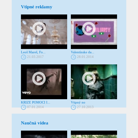
Vtipné reklamy
Leoš Mareš, Fo...
Valentínske da...
21.03.2017
28.01.2014
KRIZE POMOCI I...
Vtipný no
07.01.2014
27.10.2013
Naučná videa