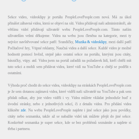
Sekce video, videoklipy je portálu PeopleLovePeople.com nová. Má za úkol
přinášet zábavná videa, která se objeví na síti. Videa přidávají naši administrátoři, ale
většinu videí přidávají uživatelé webu PeopleLovePeople.com. Tímto naším
uživatelům velmi děkujeme. Videa na webu jsou členěna na kategorie, mezi ty
nejvíce navštěvované sekce patří: Srandičky,
Muzika & videoklipy
, mezi další patří
Počítačové hry, Vtipné reklamy, Naučná videa a další sekce. Každé video je možné
hodnotit pomocí hvězd, stejně jako ostatní sekce na portálu, kterými jsou citáty,
básničky, vtipy. atd. Videa jsem na portál zařadili na požadavek lidí, kteří chtěli mít
tuto sekci a mohli sem přidávat videa, které vidí na YouTube a chtějí se podělit s
ostatními.
Výhoda proč chodit do sekce videa, videoklipy na stránkách PeopleLovePeople.com
je že sem dotanou zajímavá videa, které viděli naši uživatelé na YouTube a pak sem
přidali odkaz, aby jste video viděli i vy. Videa můžete vkládat jednoduše buď z
úvodní stránky, nebo z jednotlivých sekcí, či z detailu videa. Pro přidání videa
klikněte
zde
. Na webu PeopleLovePeople najdete i jiné sekce jako jsou povídky,
citáty nebo seznamka, takže až se nabažíte videí tak můžete přejít do jiné sekce.
Konkrétně seznamka je super sekce, kde se bez problémů seznámíte a najdete si
třeba i partnera.