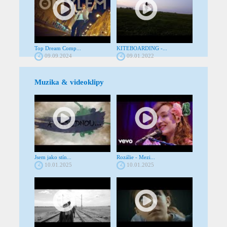
Top Dream Comp...
KITEBOARDING -...
09.09.2024
09.01.2022
Muzika & videoklipy
Jsem jako stín...
Rozálie - Mezi...
10.01.2025
10.01.2025