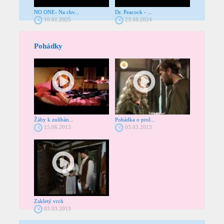
NO ONE- Na chv...
Dr. Peacock - ...
10.01.2025
23.10.2024
Pohádky
Žáby k zulíbán...
Pohádka o prol...
15.06.2013
03.03.2013
Zakletý vrch
03.03.2013