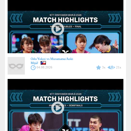
Odo/Yokoi vs Muramatsu/Aoki
MijáJ
04.08.2026
3x
21x