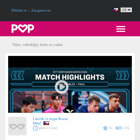
|
Přihlásit se
Zaregistrovat
Video, videoklipy, bavte se s námi
Lim/Oh vs Jorgic/Kozul
MijáJ
před 21 hod.
3x
10x