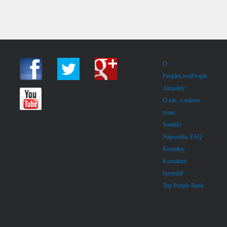
O
PeopleLovePeople
Aktuality
O nás, o našem
týmu
Soutěže
Nápověda, FAQ
Kontakty
Kontaktní
formulář
Top People Rank