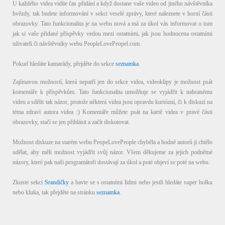
U každého videa vidíte čas přidání a když dostane vaše video od jiného návštěvníka
hvězdy, tak budete informování v sekci veselé zprávy, které naleznete v horní části
obrazovky. Tato funkcionalita je na webu nová a má za úkol vás informovat o tom
jak si vaše přidané příspěvky vedou mezi ostatními, jak jsou hodnocena ostatními
uživateli či návštěvníky webu PeopleLovePeopel.com.
Pokud hledáte kamarády, přejděte do sekce
seznamka
.
Zajímavou možností, která nepatří jen do sekce videa, videoklipy je možnost psát
komentáře k příspěvkům. Tato funkcionalita umožňuje se vyjádřit k nahranému
videu a sdělit tak názor, protože některá videa jsou opravdu kuriózní, či k diskuzi na
téma zdraví autora videa :) Komentáře můžete psát na kartě videa v pravé části
obrazovky, stačí se jen přihlásit a začít diskutovat.
Možnost diskuze na starém webu PeopeLovePeople chyběla a hodně autorů jí chtělo
udělat, aby měli možnost vyjádřit svůj názor. Všem děkujeme za jejich podnětné
názory, které pak naši programátoři dostávají za úkol a poté objeví se poté na webu.
Zkuste sekci
Srandičky
a bavte se s ostatními lidmi nebo jestli hledáte super holku
nebo kluka, tak přejděte na stránku
seznamka
.