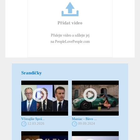
Přidat video
Přidejte video a sdílejte jej
na PeopleLovePeople.com
Srandičky
Včerajšie Sprá...
Maniac - Bávo ...
12.03.2026
09.09.2024